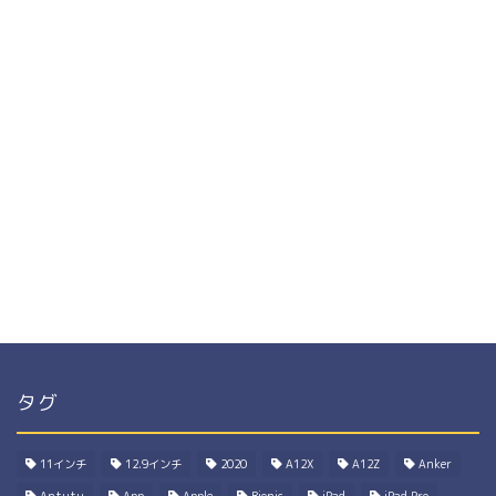
タグ
11インチ
12.9インチ
2020
A12X
A12Z
Anker
Antutu
App
Apple
Bionic
iPad
iPad Pro