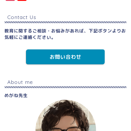
s
o
t
u
Contact Us
a
T
g
u
教育に関するご相談・お悩みがあれば、下記ボタンよりお
気軽にご連絡ください。
r
b
a
e
お問い合わせ
m
C
h
a
About me
n
めがね先生
n
el