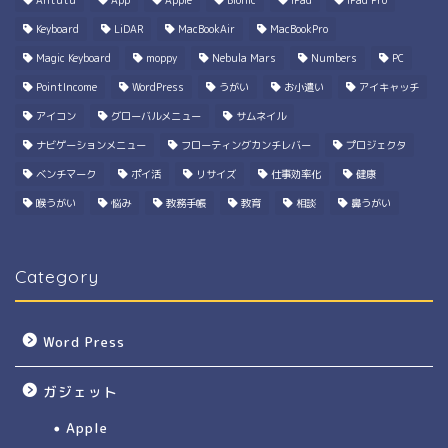
Keyboard
LiDAR
MacBookAir
MacBookPro
Magic Keyboard
moppy
Nebula Mars
Numbers
PC
PointIncome
WordPress
うがい
お小遣い
アイキャッチ
アイコン
グローバルメニュー
サムネイル
ナビゲーションメニュー
フローティングカンチレバー
プロジェクタ
ベンチマーク
ポイ活
リサイズ
仕事効率化
健康
喉うがい
悩み
教務手帳
教育
相談
鼻うがい
Category
Word Press
ガジェット
Apple