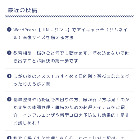
最近の投稿
WordPress【JIN – ジン -】でアイキャッチ（サムネイ
ル）画像サイズを揃える方法
教育相談・悩みごと何でも聴きます。溜め込まないで吐
き出すことが解決の第一歩です
うがい薬のススメ！おすすめ＆目的別で選ぶあなたにぴ
ったりのうがい薬
副鼻腔炎や花粉症でお困りの方、喉が弱い方必見！めが
ね先生の体調管理・維持のための必須アイテムをご紹
介！インフルエンザや新型コロナ予防にも効果的！是非
お試しあれ！
教務手帳（出欠管理）を自作したので無料で配付しま