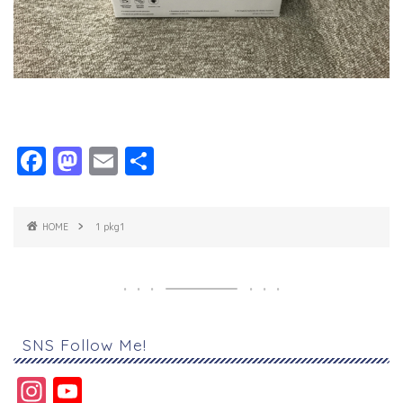
F
M
E
共
a
a
m
有
c
s
ai
HOME
1 pkg1
e
t
l
b
o
o
d
o
o
SNS Follow Me!
k
n
In
Y