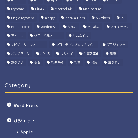
Keyboard
LiDAR
MacBookAir
MacBookPro
Magic Keyboard
moppy
Nebula Mars
Numbers
PC
PointIncome
WordPress
うがい
お小遣い
アイキャッチ
アイコン
グローバルメニュー
サムネイル
ナビゲーションメニュー
フローティングカンチレバー
プロジェクタ
ベンチマーク
ポイ活
リサイズ
仕事効率化
健康
喉うがい
悩み
教務手帳
教育
相談
鼻うがい
Category
Word Press
ガジェット
Apple