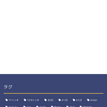
タグ
11インチ
12.9インチ
2020
A12X
A12Z
Anker
Antutu
App
Apple
Bionic
iPad
iPad Pro