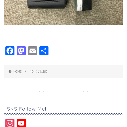
F
M
E
共
a
a
m
有
c
s
ai
HOME
16 くつ比較2
e
t
l
b
o
o
d
o
o
SNS Follow Me!
k
n
In
Y