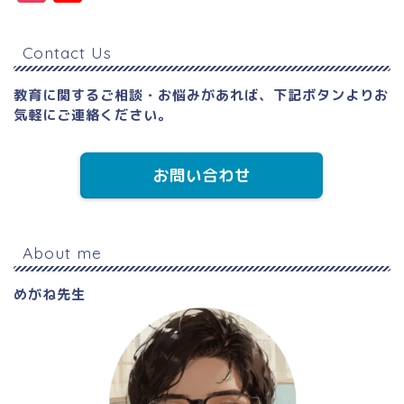
s
o
t
u
Contact Us
a
T
g
u
教育に関するご相談・お悩みがあれば、下記ボタンよりお
気軽にご連絡ください。
r
b
a
e
お問い合わせ
m
C
h
a
About me
n
めがね先生
n
el