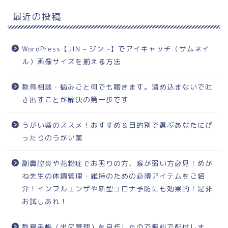
最近の投稿
WordPress【JIN – ジン -】でアイキャッチ（サムネイ
ル）画像サイズを揃える方法
教育相談・悩みごと何でも聴きます。溜め込まないで吐
き出すことが解決の第一歩です
うがい薬のススメ！おすすめ＆目的別で選ぶあなたにぴ
ったりのうがい薬
副鼻腔炎や花粉症でお困りの方、喉が弱い方必見！めが
ね先生の体調管理・維持のための必須アイテムをご紹
介！インフルエンザや新型コロナ予防にも効果的！是非
お試しあれ！
教務手帳（出欠管理）を自作したので無料で配付しま