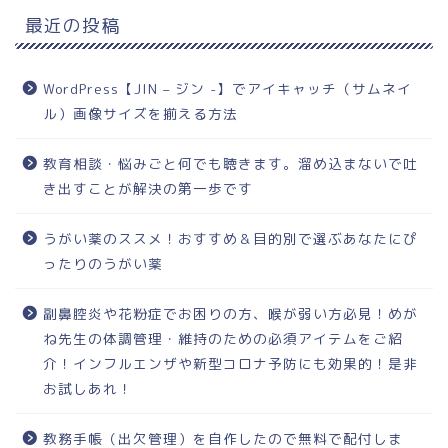
最近の投稿
WordPress【JIN – ジン -】でアイキャッチ（サムネイ
ル）画像サイズを揃える方法
教育相談・悩みごと何でも聴きます。溜め込まないで吐
き出すことが解決の第一歩です
うがい薬のススメ！おすすめ＆目的別で選ぶあなたにぴ
ったりのうがい薬
副鼻腔炎や花粉症でお困りの方、喉が弱い方必見！めが
ね先生の体調管理・維持のための必須アイテムをご紹
介！インフルエンザや新型コロナ予防にも効果的！是非
お試しあれ！
教務手帳（出欠管理）を自作したので無料で配付しま