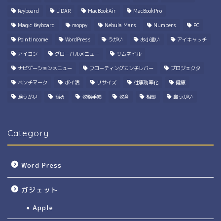
Keyboard
LiDAR
MacBookAir
MacBookPro
Magic Keyboard
moppy
Nebula Mars
Numbers
PC
PointIncome
WordPress
うがい
お小遣い
アイキャッチ
アイコン
グローバルメニュー
サムネイル
ナビゲーションメニュー
フローティングカンチレバー
プロジェクタ
ベンチマーク
ポイ活
リサイズ
仕事効率化
健康
喉うがい
悩み
教務手帳
教育
相談
鼻うがい
Category
Word Press
ガジェット
Apple