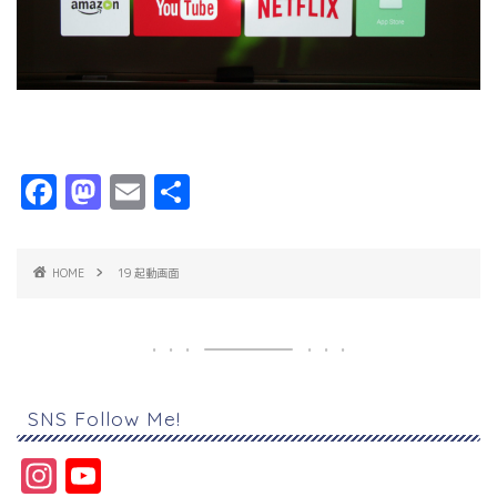
F
M
E
共
a
a
m
有
c
s
ai
HOME
19 起動画面
e
t
l
b
o
o
d
o
o
SNS Follow Me!
k
n
In
Y