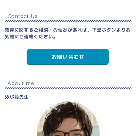
s
o
t
u
Contact Us
a
T
g
u
教育に関するご相談・お悩みがあれば、下記ボタンよりお
気軽にご連絡ください。
r
b
a
e
お問い合わせ
m
C
h
a
About me
n
めがね先生
n
el