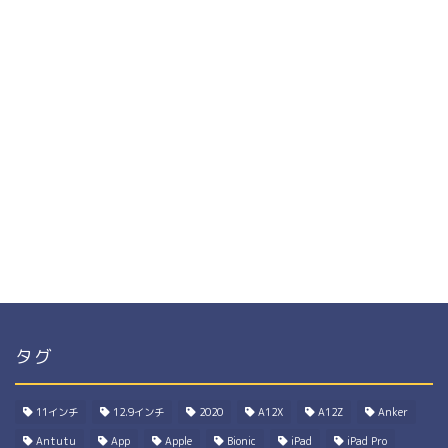
タグ
11インチ
12.9インチ
2020
A12X
A12Z
Anker
Antutu
App
Apple
Bionic
iPad
iPad Pro