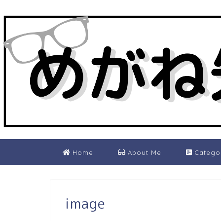
Home
About Me
Catego
image