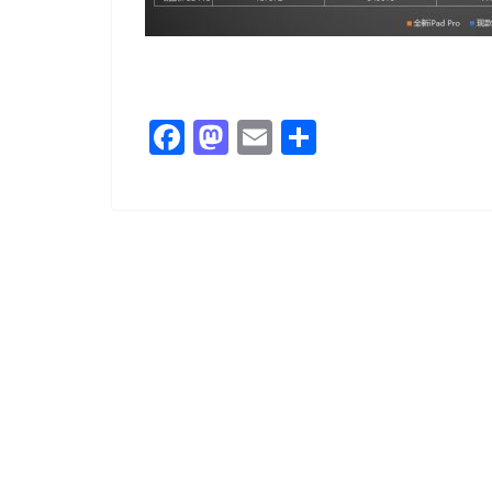
F
M
E
共
a
a
m
有
c
st
ai
e
o
l
b
d
o
o
o
n
k