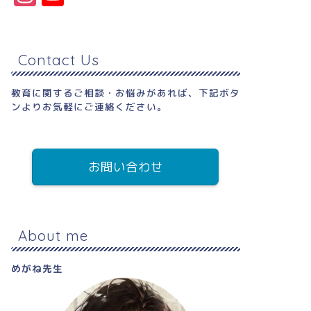
s
o
t
u
a
T
Contact Us
g
u
教育に関するご相談・お悩みがあれば、下記ボタ
r
b
ンよりお気軽にご連絡ください。
a
e
m
C
h
お問い合わせ
a
n
n
About me
el
めがね先生