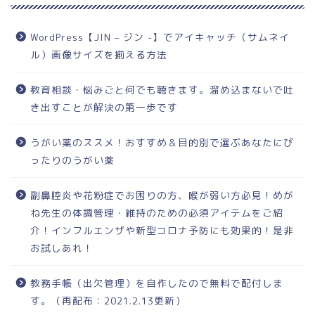
WordPress【JIN – ジン -】でアイキャッチ（サムネイ
ル）画像サイズを揃える方法
教育相談・悩みごと何でも聴きます。溜め込まないで吐
き出すことが解決の第一歩です
うがい薬のススメ！おすすめ＆目的別で選ぶあなたにぴ
ったりのうがい薬
副鼻腔炎や花粉症でお困りの方、喉が弱い方必見！めが
ね先生の体調管理・維持のための必須アイテムをご紹
介！インフルエンザや新型コロナ予防にも効果的！是非
お試しあれ！
教務手帳（出欠管理）を自作したので無料で配付しま
す。（再配布：2021.2.13更新）