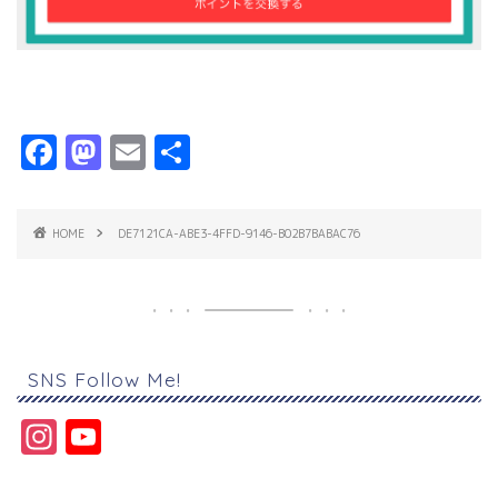
F
M
E
共
a
a
m
有
c
s
ai
HOME
DE7121CA-ABE3-4FFD-9146-B02B7BABAC76
e
t
l
b
o
o
d
o
o
SNS Follow Me!
k
n
In
Y
s
o