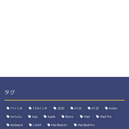
タグ
11インチ
12.9インチ
2020
A12X
A12Z
Anker
Antutu
App
Apple
Bionic
iPad
iPad Pro
Keyboard
LiDAR
MacBookAir
MacBookPro