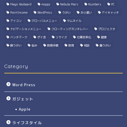
Magic Keyboard
moppy
Nebula Mars
Numbers
PC
PointIncome
WordPress
うがい
お小遣い
アイキャッチ
アイコン
グローバルメニュー
サムネイル
ナビゲーションメニュー
フローティングカンチレバー
プロジェクタ
ベンチマーク
ポイ活
リサイズ
仕事効率化
健康
喉うがい
悩み
教務手帳
教育
相談
鼻うがい
Category
Word Press
ガジェット
Apple
ライフスタイル