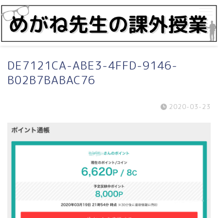
DE7121CA-ABE3-4FFD-9146-
B02B7BABAC76
2020-03-23