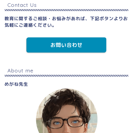
t
u
Contact Us
a
T
g
u
教育に関するご相談・お悩みがあれば、下記ボタンよりお
気軽にご連絡ください。
r
b
a
e
お問い合わせ
m
C
h
a
About me
n
めがね先生
n
el