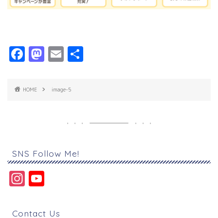
F
M
E
共
a
a
m
有
c
s
ai
HOME
image-5
e
t
l
b
o
o
d
o
o
SNS Follow Me!
k
n
In
Y
s
o
t
u
Contact Us