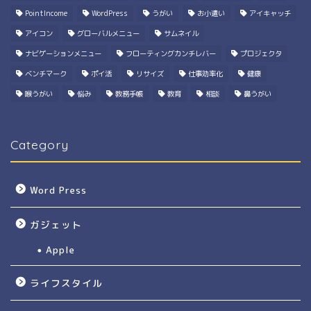
PointIncome
WordPress
うがい
お小遣い
アイキャッチ
アイコン
グローバルメニュー
サムネイル
ナビゲーションメニュー
フローティングカンチレバー
プロジェクタ
ベンチマーク
ポイ活
リサイズ
仕事効率化
健康
喉うがい
悩み
教務手帳
教育
相談
鼻うがい
Category
Word Press
ガジェット
Apple
ライフスタイル