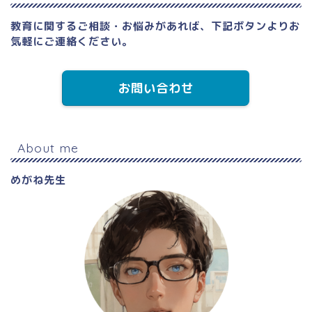
a
T
g
u
教育に関するご相談・お悩みがあれば、下記ボタンよりお
気軽にご連絡ください。
r
b
a
e
お問い合わせ
m
C
h
a
About me
n
めがね先生
n
el