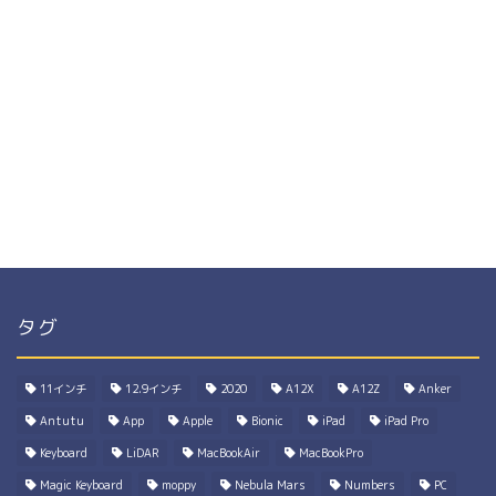
タグ
11インチ
12.9インチ
2020
A12X
A12Z
Anker
Antutu
App
Apple
Bionic
iPad
iPad Pro
Keyboard
LiDAR
MacBookAir
MacBookPro
Magic Keyboard
moppy
Nebula Mars
Numbers
PC