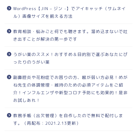
WordPress【JIN – ジン -】でアイキャッチ（サムネイ
ル）画像サイズを揃える方法
教育相談・悩みごと何でも聴きます。溜め込まないで吐
き出すことが解決の第一歩です
うがい薬のススメ！おすすめ＆目的別で選ぶあなたにぴ
ったりのうがい薬
副鼻腔炎や花粉症でお困りの方、喉が弱い方必見！めが
ね先生の体調管理・維持のための必須アイテムをご紹
介！インフルエンザや新型コロナ予防にも効果的！是非
お試しあれ！
教務手帳（出欠管理）を自作したので無料で配付しま
す。（再配布：2021.2.13更新）