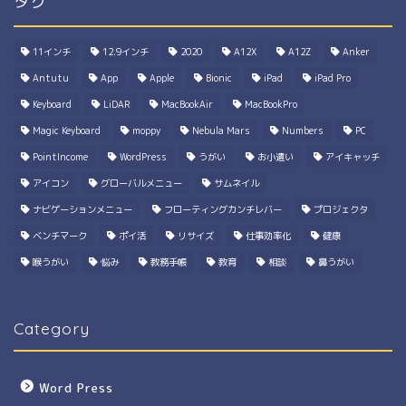
タグ
11インチ
12.9インチ
2020
A12X
A12Z
Anker
Antutu
App
Apple
Bionic
iPad
iPad Pro
Keyboard
LiDAR
MacBookAir
MacBookPro
Magic Keyboard
moppy
Nebula Mars
Numbers
PC
PointIncome
WordPress
うがい
お小遣い
アイキャッチ
アイコン
グローバルメニュー
サムネイル
ナビゲーションメニュー
フローティングカンチレバー
プロジェクタ
ベンチマーク
ポイ活
リサイズ
仕事効率化
健康
喉うがい
悩み
教務手帳
教育
相談
鼻うがい
Category
Word Press