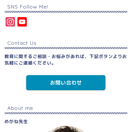
o
o
SNS Follow Me!
k
n
In
Y
s
o
t
u
Contact Us
a
T
g
u
教育に関するご相談・お悩みがあれば、下記ボタンよりお
気軽にご連絡ください。
r
b
a
e
お問い合わせ
m
C
h
a
About me
n
めがね先生
n