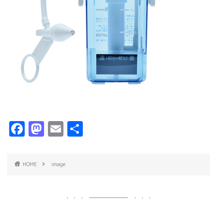
F
M
E
共
a
a
m
有
c
s
ai
HOME
image
e
t
l
b
o
o
d